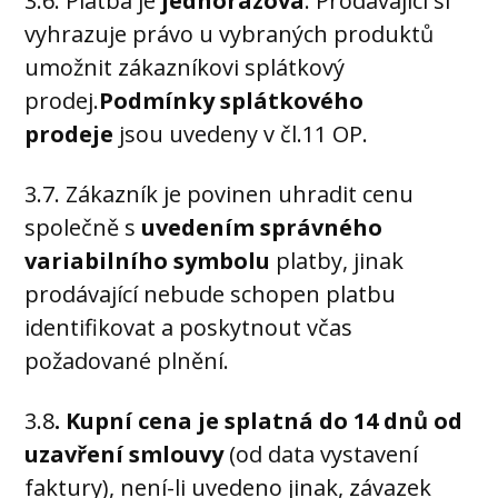
3.6. Platba je
jednorázová
. Prodávající si
vyhrazuje právo u vybraných produktů
umožnit zákazníkovi splátkový
prodej.
Podmínky splátkového
prodeje
jsou uvedeny v čl.11 OP.
3.7. Zákazník je povinen uhradit cenu
společně s
uvedením správného
variabilního symbolu
platby, jinak
prodávající nebude schopen platbu
identifikovat a poskytnout včas
požadované plnění.
3.8
. Kupní cena je splatná do 14 dnů od
uzavření smlouvy
(od data vystavení
faktury), není-li uvedeno jinak, závazek