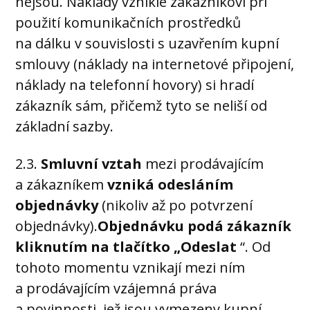
nejsou. Náklady vzniklé zákazníkovi při
použití komunikačních prostředků
na dálku v souvislosti s uzavřením kupní
smlouvy (náklady na internetové připojení,
náklady na telefonní hovory) si hradí
zákazník sám, přičemž tyto se neliší od
základní sazby.
2.3.
Smluvní vztah
mezi prodávajícím
a zákazníkem
vzniká odesláním
objednávky
(nikoliv až po potvrzení
objednávky).
Objednávku podá zákazník
kliknutím na tlačítko „Odeslat
“. Od
tohoto momentu vznikají mezi ním
a prodávajícím vzájemná práva
a povinnosti, jež jsou vymezeny kupní